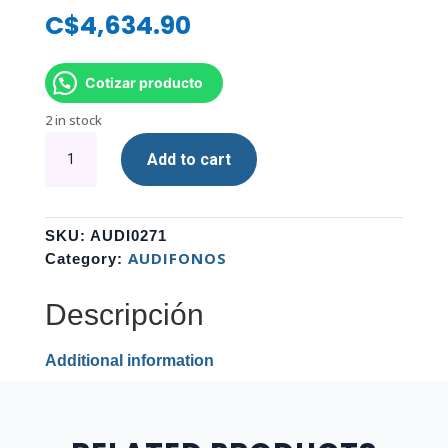
C$
4,634.90
Cotizar producto
2 in stock
AURICULAR
Add to cart
RAZER
INTRAUDITIVO
PARA
TRASMISION
SKU:
AUDI0271
MORAY
AUDIFONOS
Category:
NASA
RZ12-
Descripción
04450100-
R3U1
Additional information
quantity