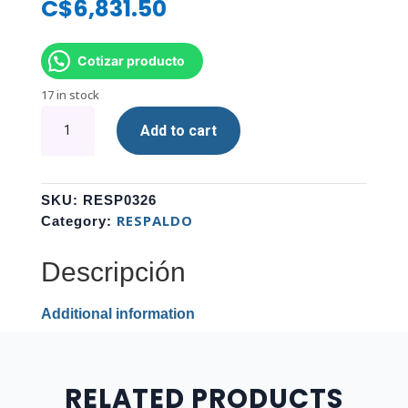
C$
6,831.50
Cotizar producto
17 in stock
BATERIA
Add to cart
DE
GEL
CDP
PLOMO-
SKU:
RESP0326
ACIDO
RESPALDO
Category:
TERMINAL
FRONTAL
Descripción
12V/100AH
GLB12-
Additional information
100
quantity
RELATED PRODUCTS