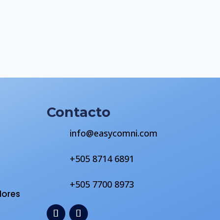
Contacto
info@easycomni.com
+505 8714 6891
s
+505 7700 8973
dores