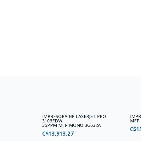
IMPRESORA HP LASERJET PRO
IMPR
3103FDW
MFP 
35PPM MFP MONO 3G632A
C$
1
C$
13,913.27