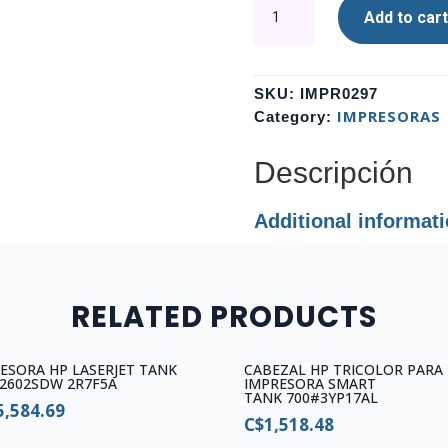
CABEZAL
Add to cart
HP
TRICOLOR
PARA
IMPRESORA
SKU:
IMPR0297
SMAR
IMPRESORAS
Category:
TANK
500#M0H50AL
Descripción
quantity
Additional informat
RELATED PRODUCTS
ESORA HP LASERJET TANK
CABEZAL HP TRICOLOR PARA
2602SDW 2R7F5A
IMPRESORA SMART
TANK 700#3YP17AL
5,584.69
C$
1,518.48