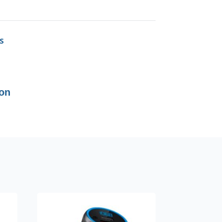
S
ion