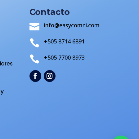
Contacto
info@easycomni.com

+505 8714 6891

s
+505 7700 8973

dores
 y