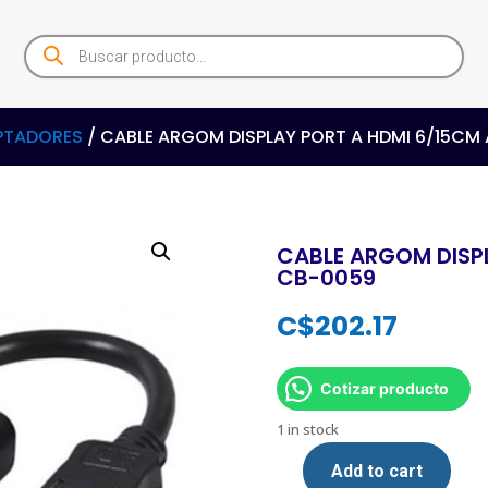
Products
search
PTADORES
/ CABLE ARGOM DISPLAY PORT A HDMI 6/15CM
CABLE ARGOM DISP
CB-0059
C$
202.17
Cotizar producto
1 in stock
Add to cart
CABLE