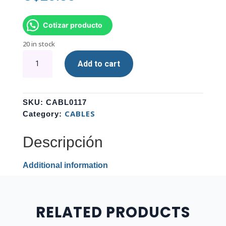
Cotizar producto
20 in stock
CABLE
Add to cart
PODER
DE
TREBOL
GENERITO
SKU:
CABL0117
PARA
CABLES
Category:
LAPTOPS
quantity
Descripción
Additional information
RELATED PRODUCTS