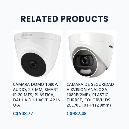
IPC-
F22FN
quantity
RELATED PRODUCTS
CÁMARA DOMO 1080P,
CAMARA DE SEGURIDAD
AUDIO, 2.8 MM, SMART
HIKVISION ANALOGA
IR 20 MTS, PLÁSTICA,
1080P(2MP), PLASTIC
DAHUA DH-HAC-T1A21N-
TURRET, COLORVU DS-
U-A
2CE70DF0T-PF(2.8mm)
C$
508.77
C$
982.48