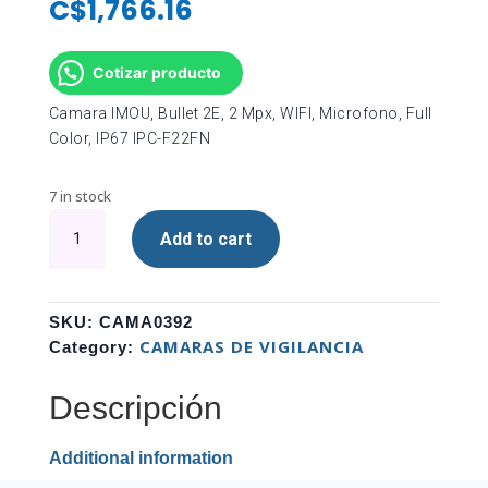
C$
1,766.16
Cotizar producto
Camara IMOU, Bullet 2E, 2 Mpx, WIFI, Microfono, Full
Color, IP67 IPC-F22FN
7 in stock
Camara
Add to cart
IMOU,
Bullet
2E,
2
SKU:
CAMA0392
Mpx,
CAMARAS DE VIGILANCIA
Category:
WIFI,
Microfono,
Descripción
Full
Color,
Additional information
IP67