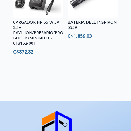
CARGADOR HP 65 W 5V
BATERIA DELL INSPIRON
3.5A
5559
PAVILION/PRESARIO/PRO
C$
1,859.03
BOOCK/MININOTE /
613152-001
C$
872.82