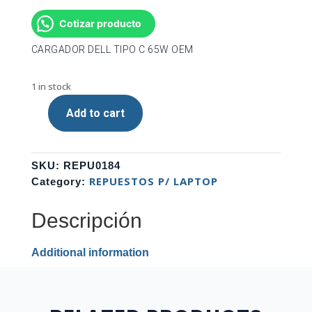
Cotizar producto
CARGADOR DELL TIPO C 65W OEM
1 in stock
Add to cart
CARGADOR
DELL
TIPO
SKU:
REPU0184
C
REPUESTOS P/ LAPTOP
Category:
65W
OEM
Descripción
quantity
Additional information