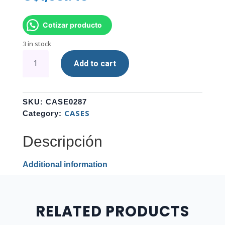
Cotizar producto
3 in stock
CASE
Add to cart
GAMER
X-
LION
KN-
SKU:
CASE0287
850
CASES
Category:
TEMPERED
GLASS
Descripción
SIDE
PANEL
Additional information
+
3PCS
quantity
RELATED PRODUCTS