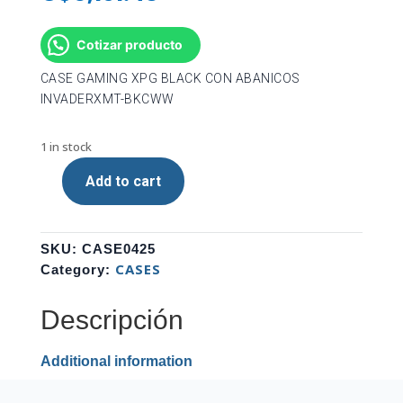
Cotizar producto
CASE GAMING XPG BLACK CON ABANICOS
INVADERXMT-BKCWW
1 in stock
Add to cart
CASE
GAMING
XPG
SKU:
CASE0425
BLACK
CASES
Category:
CON
ABANICOS
Descripción
INVADERXMT-
BKCWW
quantity
Additional information