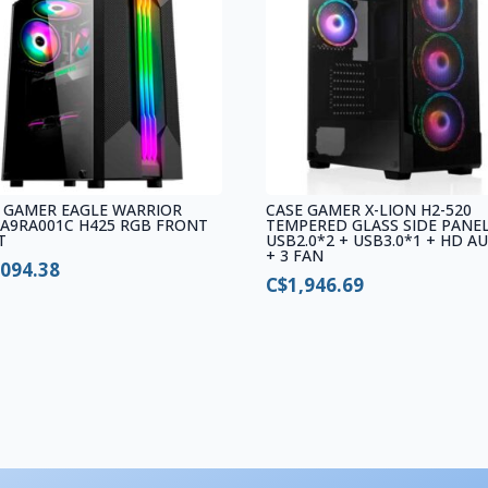
 GAMER EAGLE WARRIOR
CASE GAMER X-LION H2-520
A9RA001C H425 RGB FRONT
TEMPERED GLASS SIDE PANE
T
USB2.0*2 + USB3.0*1 + HD A
+ 3 FAN
,094.38
C$
1,946.69