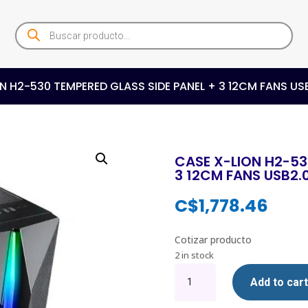
Products
search
N H2-530 TEMPERED GLASS SIDE PANEL + 3 12CM FANS USB
CASE X-LION H2-53
3 12CM FANS USB2.0
C$
1,778.46
Cotizar producto
2 in stock
CASE
Add to cart
X-
LION