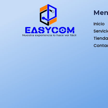
Me
Inicio
Servic
Tiend
Conta