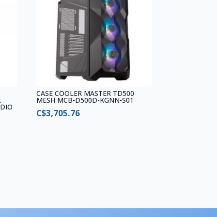
CASE COOLER MASTER TD500
L
MESH MCB-D500D-KGNN-S01
UDIO
C$
3,705.76