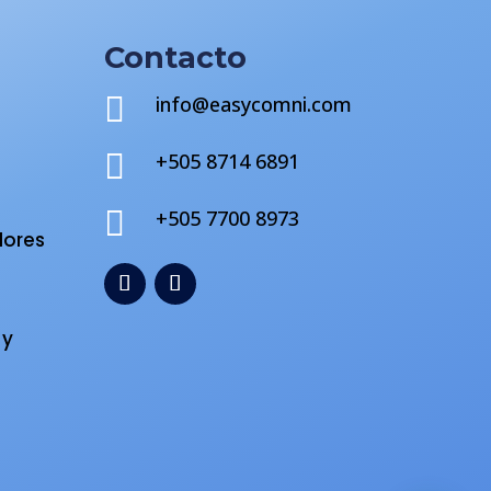
Contacto

info@easycomni.com

+505 8714 6891
s

+505 7700 8973
dores
 y