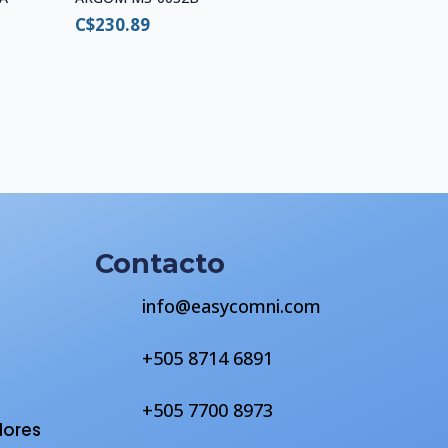
C$
230.89
Contacto
info@easycomni.com
+505 8714 6891
s
+505 7700 8973
dores