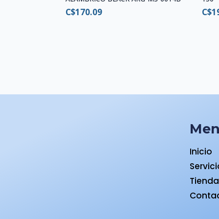
C$
170.09
C$
1
Me
Inicio
Servic
Tiend
Conta