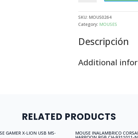
WIRED
MOUSE
MS3220-
SKU:
MOUS0264
BLACK
Category:
MOUSES
quantity
Descripción
Additional info
RELATED PRODUCTS
E GAMER X-LION USB MS-
MOUSE INALAMBRICO CORSA
HARPOON RGB CH-9311011-N