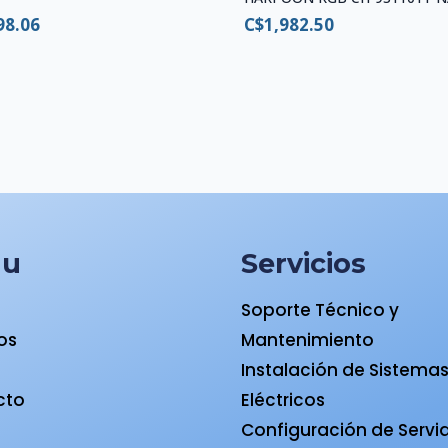
98.06
C$
1,982.50
nu
Servicios
Soporte Técnico y
ios
Mantenimiento
a
Instalación de Sistema
cto
Eléctricos
Configuración de Servi