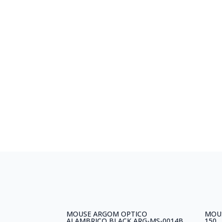
MOUSE ARGOM OPTICO
MOUS
ALAMBRICO BLACK ARG-MS-0014B
150