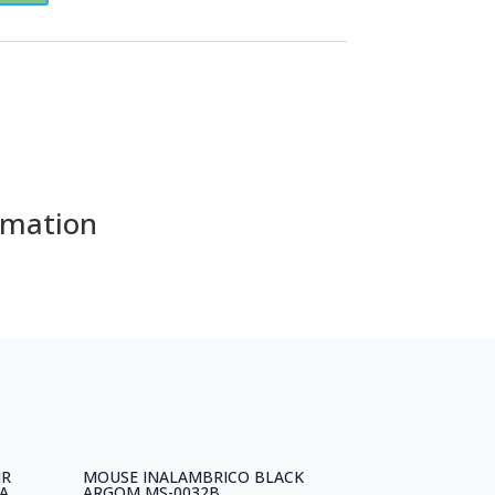
rmation
IR
MOUSE INALAMBRICO BLACK
A
ARGOM MS-0032B