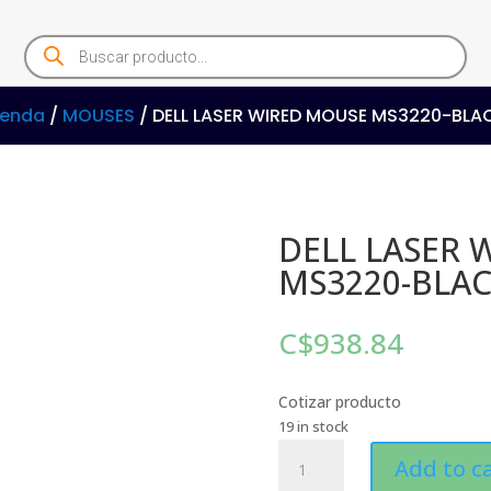
Products
search
ienda
/
MOUSES
/ DELL LASER WIRED MOUSE MS3220-BLA
DELL LASER 
MS3220-BLA
C$
938.84
Cotizar producto
19 in stock
DELL
Add to c
LASER