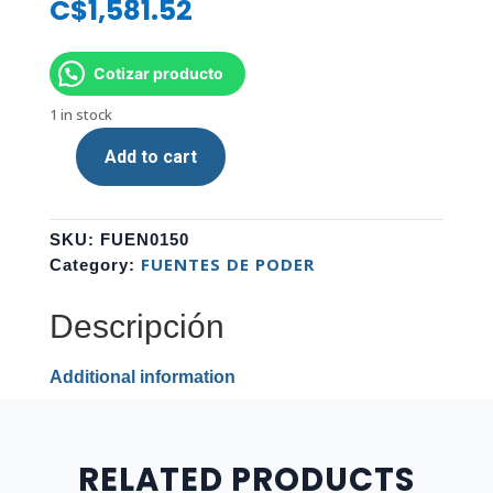
C$
1,581.52
Cotizar producto
1 in stock
Add to cart
FUENTE
DE
PODER
SKU:
FUEN0150
AZZA
FUENTES DE PODER
Category:
PSU550W
550W
Descripción
80+
BRONZE
PSAZ-
Additional information
550WG
quantity
RELATED PRODUCTS