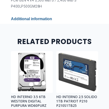
PCIe GEN 4 x4 3,500 MB/S / 2,400 MB/S
P400LP500GM28H
Additional information
RELATED PRODUCTS
HD INTERNO 3.5 6TB
HD INTERNO 2.5 SOLIDO
WESTERN DIGITAL
1TB PATRIOT P210
PURPURA WD60PURZ
P210S1TB25