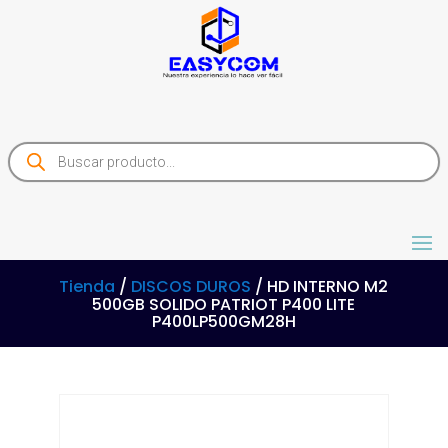
Products
search
Tienda
/
DISCOS DUROS
/ HD INTERNO M2
500GB SOLIDO PATRIOT P400 LITE
P400LP500GM28H