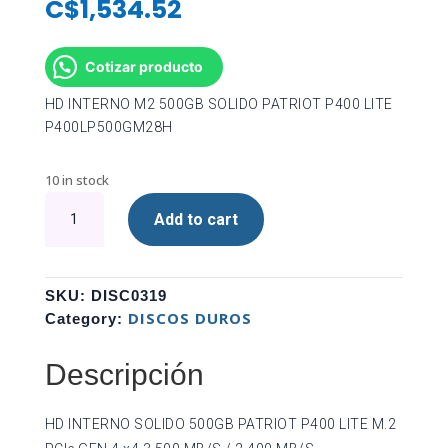
C$
1,534.52
Cotizar producto
HD INTERNO M2 500GB SOLIDO PATRIOT P400 LITE
P400LP500GM28H
10 in stock
HD
Add to cart
INTERNO
M2
500GB
SOLIDO
SKU:
DISC0319
PATRIOT
DISCOS DUROS
Category:
P400
LITE
Descripción
P400LP500GM28H
quantity
HD INTERNO SOLIDO 500GB PATRIOT P400 LITE M.2