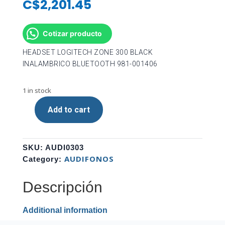
C$
2,201.45
Cotizar producto
HEADSET LOGITECH ZONE 300 BLACK
INALAMBRICO BLUETOOTH 981-001406
1 in stock
Add to cart
HEADSET
LOGITECH
ZONE
SKU:
AUDI0303
300
AUDIFONOS
Category:
BLACK
INALAMBRICO
Descripción
BLUETOOTH
981-
001406
Additional information
quantity