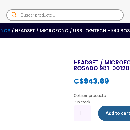
Products
search
ONOS
/ HEADSET / MICROFONO / USB LOGITECH H390 ROS
HEADSET / MICROFO
ROSADO 981-00128
C$
943.69
Cotizar producto
7 in stock
HEADSET
Add to cart
/
MICROFONO
/