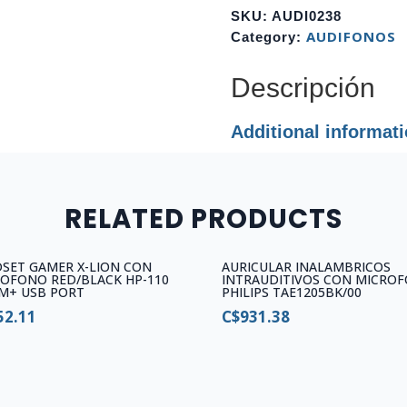
USB
SKU:
AUDI0238
LOGITECH
AUDIFONOS
Category:
H390
ROSADO
Descripción
981-
001280
Additional informat
quantity
RELATED PRODUCTS
SET GAMER X-LION CON
AURICULAR INALAMBRICOS
OFONO RED/BLACK HP-110
INTRAUDITIVOS CON MICRO
M+ USB PORT
PHILIPS TAE1205BK/00
52.11
C$
931.38