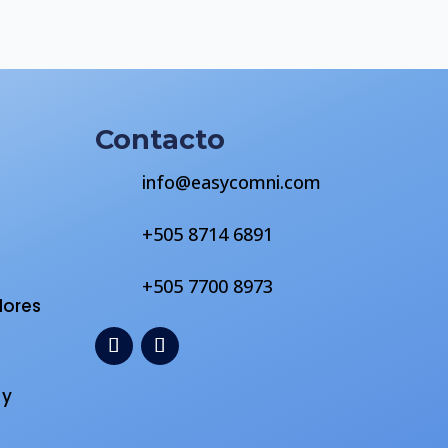
Contacto
info@easycomni.com
+505 8714 6891
s
+505 7700 8973
dores
 y