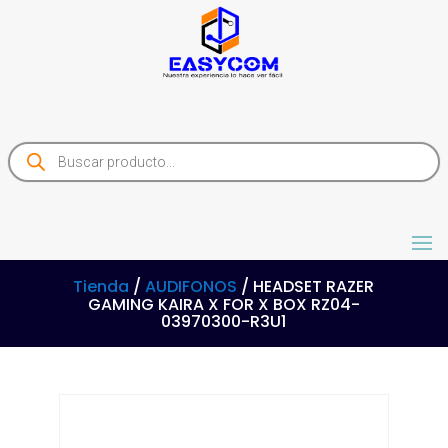
Products
search
Tienda
/
AUDIFONOS
/ HEADSET RAZER
GAMING KAIRA X FOR X BOX RZ04-
03970300-R3U1