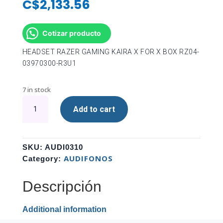
C$
2,133.56
Cotizar producto
HEADSET RAZER GAMING KAIRA X FOR X BOX RZ04-
03970300-R3U1
7 in stock
HEADSET
Add to cart
RAZER
GAMING
KAIRA
X
SKU:
AUDI0310
FOR
AUDIFONOS
Category:
X
BOX
Descripción
RZ04-
03970300-
Additional information
R3U1