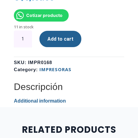
Cotizar producto
11 in stock
IMPRESORA
Add to cart
HP
SMART
TANK
515
SKU:
IMPR0168
1TJ09A#AKY
IMPRESORAS
Category:
quantity
Descripción
Additional information
RELATED PRODUCTS