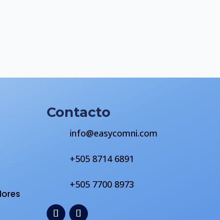
Contacto
info@easycomni.com
+505 8714 6891
s
+505 7700 8973
dores