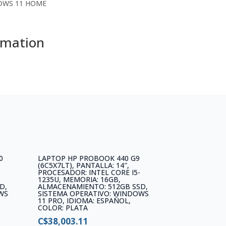
OWS 11 HOME
rmation
0
LAPTOP HP PROBOOK 440 G9
(6C5X7LT), PANTALLA: 14″,
PROCESADOR: INTEL CORE I5-
1235U, MEMORIA: 16GB,
D,
ALMACENAMIENTO: 512GB SSD,
WS
SISTEMA OPERATIVO: WINDOWS
11 PRO, IDIOMA: ESPAÑOL,
COLOR: PLATA
C$
38,003.11