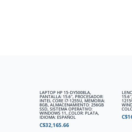
LAPTOP HP 15-DY5008LA,
LENO
PANTALLA: 15.6″, PROCESADOR:
15.6
INTEL CORE I7-1255U, MEMORIA:
1215
8GB, ALMACENAMIENTO: 256GB
WIND
SSD, SISTEMA OPERATIVO:
COLO
WINDOWS 11, COLOR: PLATA,
C$
1
IDIOMA: ESPAÑOL
C$
32,165.66