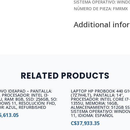
4GB,
SISTEMA OPERATIVO: WIND
ALMACENAMIENTO:
NÚMERO DE PIEZA: FMRMX
256GB
SSD,
Additional info
SISTEMA
OPERATIVO:
WINDOWS
11
HOME
quantity
RELATED PRODUCTS
VO IDEAPAD – PANTALLA:
LAPTOP HP PROBOOK 440 G1
″, PROCESADOR: INTEL I3-
(7Z7H4LT), PANTALLA: 14″,
U, RAM: 8GB, SSD: 256GB, SO:
PROCESADOR: INTEL CORE I7-
OWS 11, RESOLUCIÓN: FHD,
1355U, MEMORIA: 16GB,
R: AZUL, REFURBISHED
ALMACENAMIENTO: 512GB SS
SISTEMA OPERATIVO: WINDO
6,613.05
11, IDIOMA: ESPAÑOL
C$
37,933.35