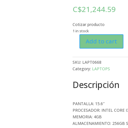
C$
21,244.59
Cotizar producto
1 in stock
Add to cart
LAPTOP
DELL
INSPIRON
SKU:
LAPT0668
3511
Category:
LAPTOPS
(FMRMX),
PANTALLA:
Descripción
15.6",
PROCESADOR:
INTEL
CORE
PANTALLA: 15.6″
I3-
PROCESADOR: INTEL CORE I
1115G4,
MEMORIA: 4GB
MEMORIA:
ALMACENAMIENTO: 256GB 