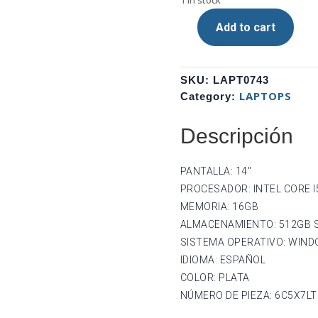
Add to cart
LAPTOP
HP
PROBOOK
SKU:
LAPT0743
440
LAPTOPS
Category:
G9
(6C5X7LT),
Descripción
PANTALLA:
14",
PROCESADOR:
PANTALLA: 14″
INTEL
PROCESADOR: INTEL CORE I
CORE
MEMORIA: 16GB
I5-
ALMACENAMIENTO: 512GB 
1235U,
SISTEMA OPERATIVO: WIND
MEMORIA:
IDIOMA: ESPAÑOL
16GB,
COLOR: PLATA
ALMACENAMIENTO:
512GB
NÚMERO DE PIEZA: 6C5X7LT
SSD,