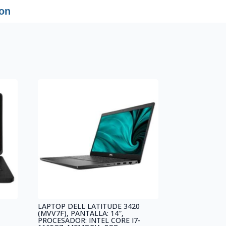
ion
LAPTOP DELL LATITUDE 3420
(MVV7F), PANTALLA: 14″,
PROCESADOR: INTEL CORE I7-