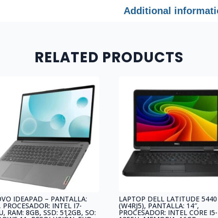
SISTEMA
Additional informat
OPERATIVO:
WINDOWS
11
PRO,
RELATED PRODUCTS
IDIOMA:
ESPAÑOL,
COLOR:
PLATA
quantity
VO IDEAPAD – PANTALLA:
LAPTOP DELL LATITUDE 5440
″, PROCESADOR: INTEL I7-
(W4RJ5), PANTALLA: 14″,
U, RAM: 8GB, SSD: 512GB, SO:
PROCESADOR: INTEL CORE I5-