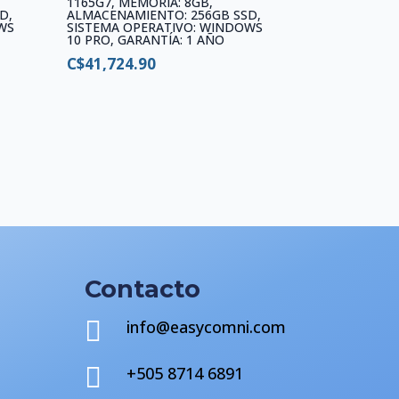
1165G7, MEMORIA: 8GB,
D,
ALMACENAMIENTO: 256GB SSD,
WS
SISTEMA OPERATIVO: WINDOWS
10 PRO, GARANTÍA: 1 AÑO
C$
41,724.90
Contacto

info@easycomni.com

+505 8714 6891
s