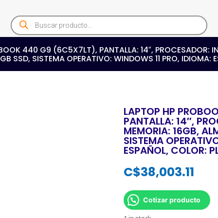
Products
search
OOK 440 G9 (6C5X7LT), PANTALLA: 14″, PROCESADOR: IN
B SSD, SISTEMA OPERATIVO: WINDOWS 11 PRO, IDIOMA: 
LAPTOP HP PROBOO
PANTALLA: 14″, PRO
MEMORIA: 16GB, AL
SISTEMA OPERATIVO
ESPAÑOL, COLOR: P
C$
38,003.11
Cotizar producto
1 in stock