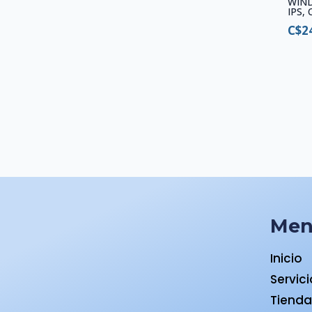
WIND
IPS,
C$
2
Me
Inicio
Servic
Tiend