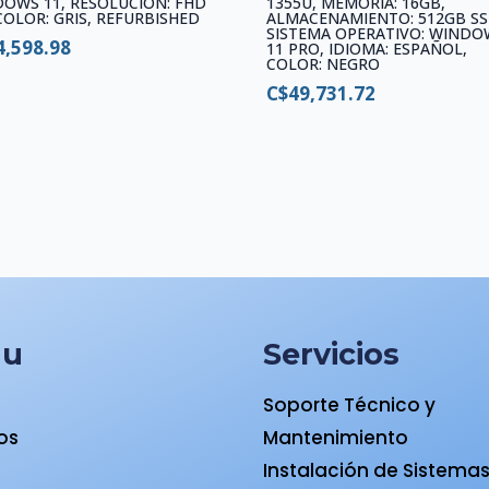
OWS 11, RESOLUCIÓN: FHD
1355U, MEMORIA: 16GB,
 COLOR: GRIS, REFURBISHED
ALMACENAMIENTO: 512GB SS
SISTEMA OPERATIVO: WINDO
4,598.98
11 PRO, IDIOMA: ESPAÑOL,
COLOR: NEGRO
C$
49,731.72
nu
Servicios
Soporte Técnico y
ios
Mantenimiento
a
Instalación de Sistema