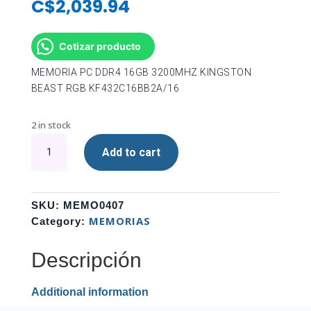
C$
2,039.94
Cotizar producto
MEMORIA PC DDR4 16GB 3200MHZ KINGSTON
BEAST RGB KF432C16BB2A/16
2 in stock
MEMORIA
Add to cart
PC
DDR4
16GB
3200MHZ
SKU:
MEMO0407
KINGSTON
MEMORIAS
Category:
BEAST
RGB
Descripción
KF432C16BB2A/16
quantity
Additional information