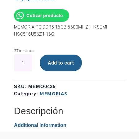
Cotizar producto
MEMORIA PC DDR5 16GB 5600MHZ HIKSEMI
HSC516U56Z1 16G
37 in stock
MEMORIA
Add to cart
PC
DDR5
16GB
5600MHZ
SKU:
MEMO0435
HIKSEMI
MEMORIAS
Category:
HSC516U56Z1
16G
Descripción
quantity
Additional information