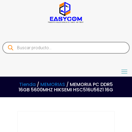
Products
search
Tienda
/
MEMORIAS
/ MEMORIA PC DDR5
16GB 5600MHZ HIKSEMI HSC516U56Z1 16G