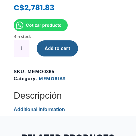
C$
2,781.83
Cotizar producto
4 in stock
MEMORIA
Add to cart
PC
DDR5
16GB
6000MHZ
SKU:
MEMO0365
ADATA
MEMORIAS
Category:
XPG
LANCER
Descripción
RGB
AX5U6000C4016G-
Additional information
CLARBK
quantity