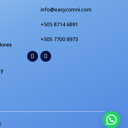
info@easycomni.com
+505 8714 6891
s
+505 7700 8973
dores
 y
.