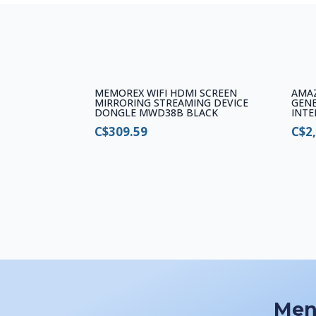
MEMOREX WIFI HDMI SCREEN
AMA
MIRRORING STREAMING DEVICE
GENE
DONGLE MWD38B BLACK
INTE
C$
309.59
C$
2
Me