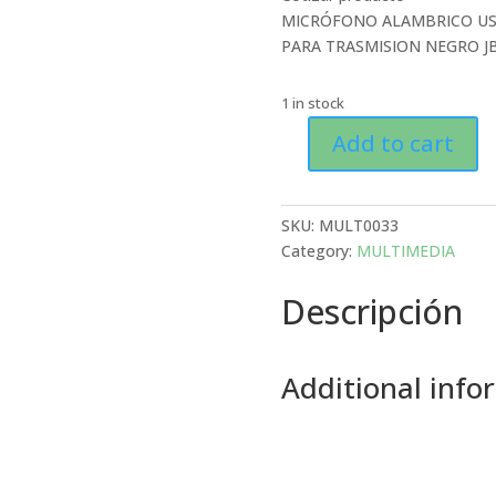
MICRÓFONO ALAMBRICO US
PARA TRASMISION NEGRO 
1 in stock
Add to cart
MICRÓFONO
ALAMBRICO
USB
SKU:
MULT0033
JBL
Category:
MULTIMEDIA
QUANTUM
STREAM
Descripción
DOBLE
PATRON
PARA
Additional info
TRASMISION
NEGRO
JBLQSTREAMBLKAM
quantity