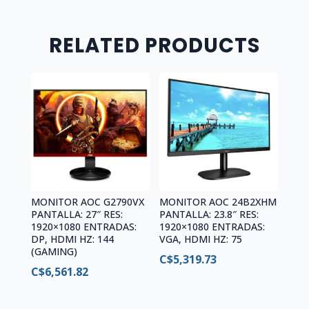
1MS
HDMI
VGA
RELATED PRODUCTS
PLANO
NEGRO
quantity
MONITOR AOC G2790VX
MONITOR AOC 24B2XHM
PANTALLA: 27″ RES:
PANTALLA: 23.8″ RES:
1920×1080 ENTRADAS:
1920×1080 ENTRADAS:
DP, HDMI HZ: 144
VGA, HDMI HZ: 75
(GAMING)
C$
5,319.73
C$
6,561.82