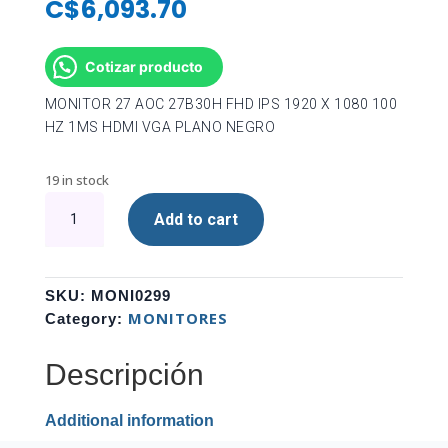
C$
6,093.70
Cotizar producto
MONITOR 27 AOC 27B30H FHD IPS 1920 X 1080 100
HZ 1MS HDMI VGA PLANO NEGRO
19 in stock
MONITOR
Add to cart
27
AOC
27B30H
FHD
SKU:
MONI0299
IPS
MONITORES
Category:
1920
X
Descripción
1080
100
Additional information
HZ