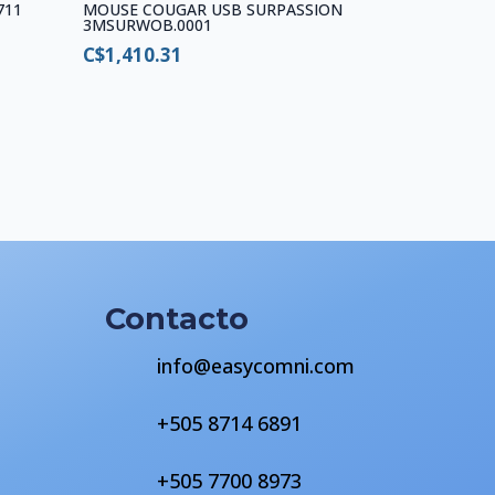
711
MOUSE COUGAR USB SURPASSION
1
3MSURWOB.0001
C$
1,410.31
Contacto
info@easycomni.com
+505 8714 6891
s
+505 7700 8973