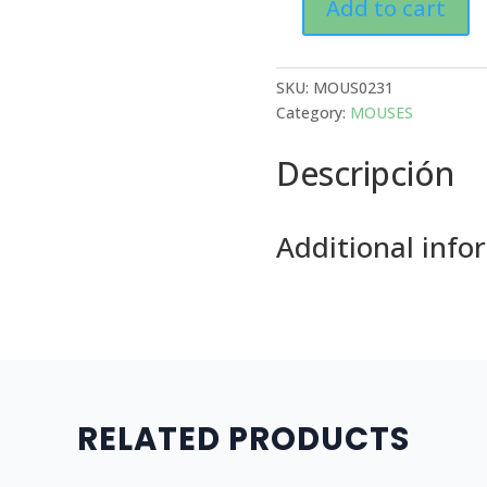
Add to cart
MOUSE
LOGITECH
INALAMBRICO
SKU:
MOUS0231
G305
Category:
MOUSES
LIGHTSPEED
LILAC
Descripción
910-
006020
quantity
Additional info
RELATED PRODUCTS