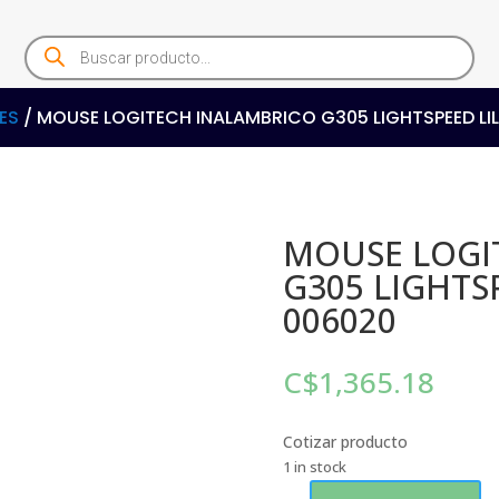
Products
search
ES
/ MOUSE LOGITECH INALAMBRICO G305 LIGHTSPEED LI
MOUSE LOGI
G305 LIGHTSP
006020
C$
1,365.18
Cotizar producto
1 in stock