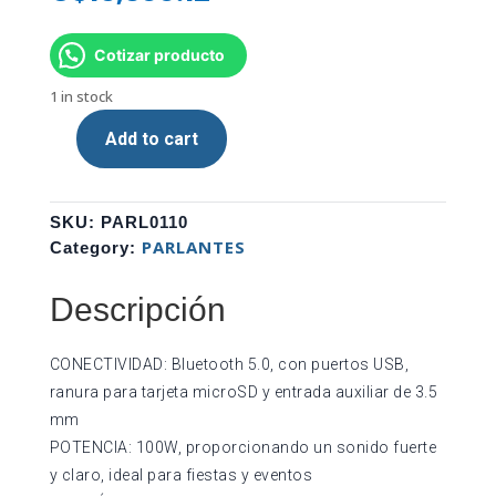
Cotizar producto
1 in stock
Add to cart
PARLANTE
ARGOM
RAVE
SKU:
PARL0110
100
PARLANTES
Category:
BLUETOOTH
ARGSP4010BK
Descripción
quantity
CONECTIVIDAD: Bluetooth 5.0, con puertos USB,
ranura para tarjeta microSD y entrada auxiliar de 3.5
mm
POTENCIA: 100W, proporcionando un sonido fuerte
y claro, ideal para fiestas y eventos