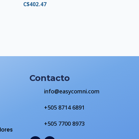
C$
402.47
Contacto
info@easycomni.com
+505 8714 6891
s
+505 7700 8973
dores