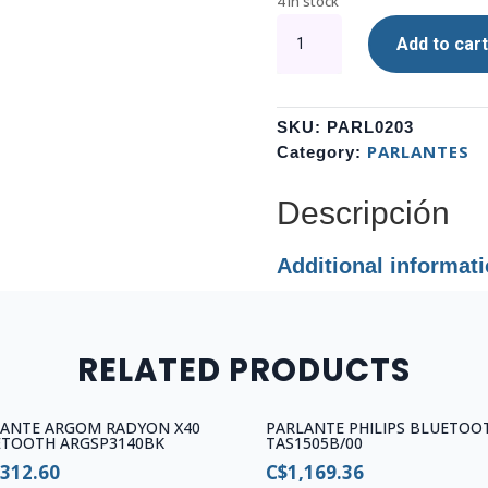
4 in stock
PARLANTE
Add to cart
THONET
&
VANDER
VERTRAG
SKU:
PARL0203
BT
PARLANTES
Category:
BLUETOOTH
HK096-
Descripción
03569
NEGRO
Additional informat
quantity
RELATED PRODUCTS
LANTE ARGOM RADYON X40
PARLANTE PHILIPS BLUETOO
ETOOTH ARGSP3140BK
TAS1505B/00
,312.60
C$
1,169.36