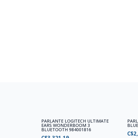
PARLANTE LOGITECH ULTIMATE
PAR
EARS WONDERBOOM 3
BLU
BLUETOOTH 984001816
C$
2
C$
3,321.19