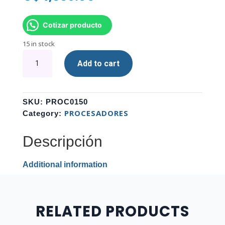
Cotizar producto
15 in stock
PROCESADOR
Add to cart
INTEL
PENTIUM
G7400
LGA
SKU:
PROC0150
1700
PROCESADORES
Category:
12VA
GEN
Descripción
quantity
Additional information
RELATED PRODUCTS