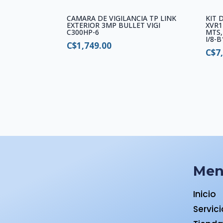
CAMARA DE VIGILANCIA TP LINK
KIT 
EXTERIOR 3MP BULLET VIGI
XVR1
C300HP-6
MTS,
I/8-
C$
1,749.00
C$
7
Me
Inicio
Servic