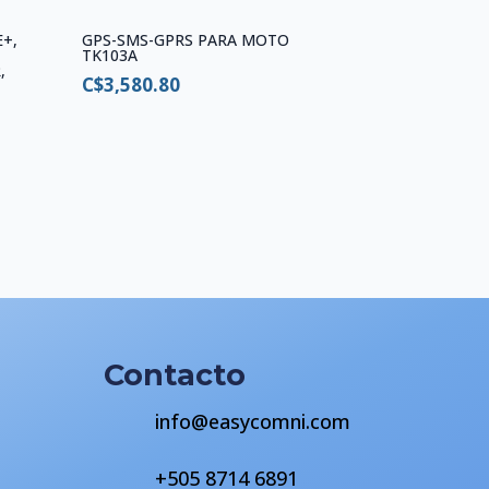
E+,
GPS-SMS-GPRS PARA MOTO
TK103A
,
C$
3,580.80
Contacto
info@easycomni.com
+505 8714 6891