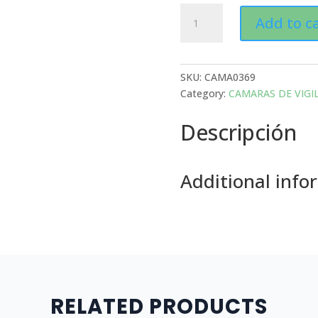
SWITCH
Add to c
5
PUERTOS,
DAHUA
DH-
SKU:
CAMA0369
PFS3005-
Category:
CAMARAS DE VIGI
5ET-
Descripción
L
quantity
Additional info
RELATED PRODUCTS