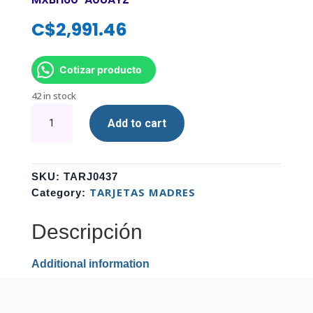
C$
2,991.46
Cotizar producto
42 in stock
TARJETA
Add to cart
MADRE
MICRO
ATX
ASROCK
SKU:
TARJ0437
H610M-
TARJETAS MADRES
Category:
HDV
INTEL
Descripción
LGA
1700
Additional information
12VA
GEN
90-