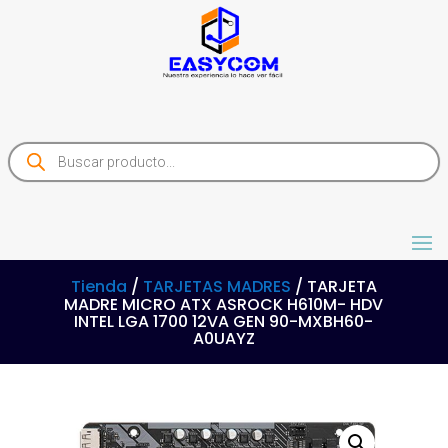
Products
search
Tienda
/
TARJETAS MADRES
/ TARJETA
MADRE MICRO ATX ASROCK H610M- HDV
INTEL LGA 1700 12VA GEN 90-MXBH60-
A0UAYZ