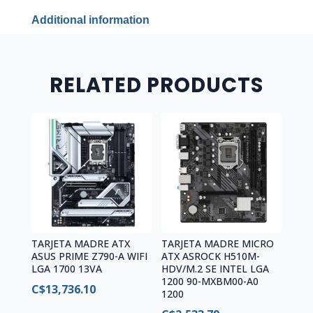
1700
Additional information
12VA
GEN
90-
MXBJJ0-
RELATED PRODUCTS
A0UAYZ
quantity
TARJETA MADRE ATX
TARJETA MADRE MICRO
ASUS PRIME Z790-A WIFI
ATX ASROCK H510M-
LGA 1700 13VA
HDV/M.2 SE INTEL LGA
1200 90-MXBM00-A0
C$
13,736.10
1200