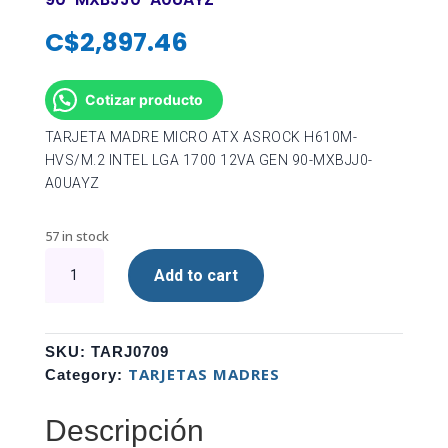
C$
2,897.46
Cotizar producto
TARJETA MADRE MICRO ATX ASROCK H610M-
HVS/M.2 INTEL LGA 1700 12VA GEN 90-MXBJJ0-
A0UAYZ
57 in stock
TARJETA
Add to cart
MADRE
MICRO
ATX
ASROCK
SKU:
TARJ0709
H610M-
TARJETAS MADRES
Category:
HVS/M.2
INTEL
Descripción
LGA