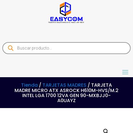
Products
search
Tienda
/
TARJETAS MADRES
/ TARJETA
MADRE MICRO ATX ASROCK H610M-HVS/M.2
INTEL LGA 1700 12VA GEN 90-MXBJJ0-
A0UAYZ