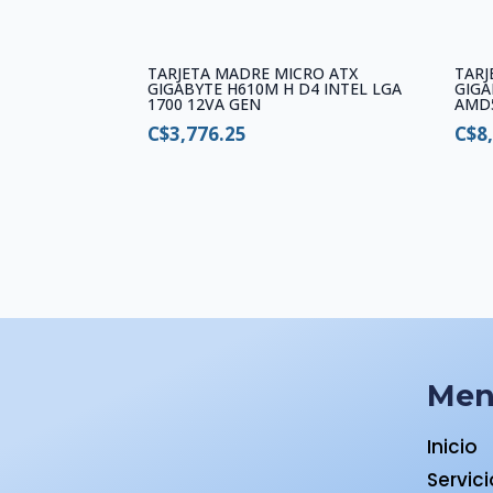
TARJETA MADRE MICRO ATX
TARJ
GIGABYTE H610M H D4 INTEL LGA
GIGA
1700 12VA GEN
AMD
C$
3,776.25
C$
8
Me
Inicio
Servic