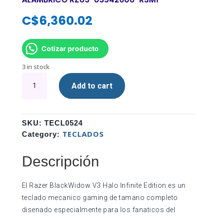
C$
6,360.02
Cotizar producto
3 in stock
TECLADO
Add to cart
GAMING
RGB
RAZER
BLACKWIDOW
SKU:
TECL0524
V3
TECLADOS
Category:
HALO
INFINITE
Descripción
EDITION
MECANICO
El Razer BlackWidow V3 Halo Infinite Edition es un
ALAMBRICO
teclado mecanico gaming de tamano completo
RZ03-
disenado especialmente para los fanaticos del
03542600-