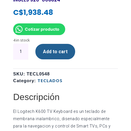
C$
1,938.48
Cotizar producto
4 in stock
TECLADO
Add to cart
LOGITECH
K600
TV
TOUCHPAD
SKU:
TECL0548
INTEGRADO
TECLADOS
Category:
70%
MEMBRANA
Descripción
INALAMBRICO
INGLES
El Logitech K600 TV Keyboard es un teclado de
920-
membrana inalambrico, disenado especialmente
008824
para la navegacion y control de Smart TVs, PCs y
quantity