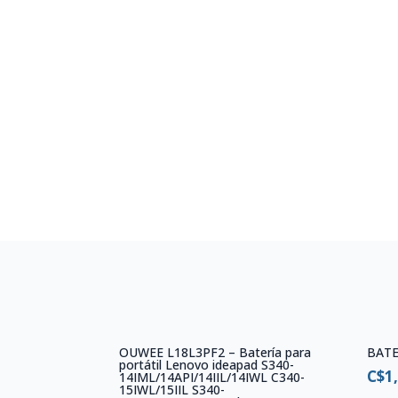
OUWEE L18L3PF2 – Batería para
BATE
portátil Lenovo ideapad S340-
C$
1
14IML/14API/14IIL/14IWL C340-
15IWL/15IIL S340-