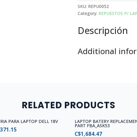
NOTEBOOK
SKU:
REPU0052
quantity
Category:
REPUESTOS P/ LA
Descripción
Additional info
RELATED PRODUCTS
RIA PARA LAPTOP DELL 18V
LAPTOP BATERY REPLACEME
PART FBA_ASK53
,371.15
C$
1,684.47