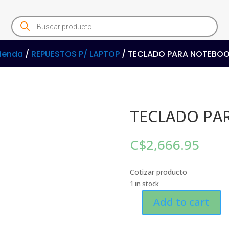
Products
search
ienda
/
REPUESTOS P/ LAPTOP
/ TECLADO PARA NOTEBO
TECLADO PA
C$
2,666.95
Cotizar producto
1 in stock
Add to cart
TECLADO
PARA