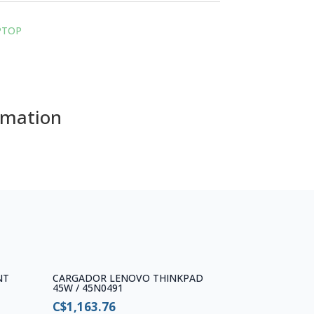
PTOP
rmation
NT
CARGADOR LENOVO THINKPAD
45W / 45N0491
C$
1,163.76