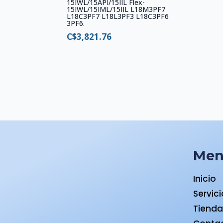
15IWL/15API/15IIL Flex-
15IWL/15IML/15IIL L18M3PF7
L18C3PF7 L18L3PF3 L18C3PF6
3PF6.
C$
3,821.76
Me
Inicio
Servic
Tiend