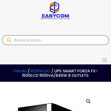
Products
search
Tienda
/
RESPALDO
/ UPS SMART FORZA FX-
1500LCD 1500VA/840W 8 OUTLETS