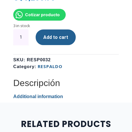
Cotizar producto
3 in stock
UPS
Add to cart
SMART
FORZA
FX-
1500LCD
SKU:
RESP0032
1500VA/840W
RESPALDO
Category:
8
OUTLETS
Descripción
quantity
Additional information
RELATED PRODUCTS