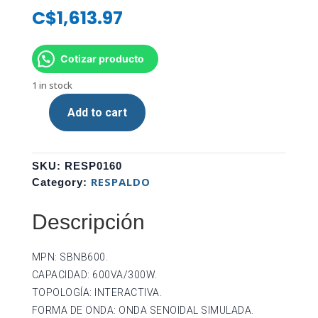
C$
1,613.97
Cotizar producto
1 in stock
Add to cart
UPS
SMARTBITT
SBNB600
SKU:
RESP0160
600VA/300W,
RESPALDO
Category:
120V,
4
Descripción
SALIDAS,
REGULACIÓN
AVR,
MPN: SBNB600.
DISEÑO
CAPACIDAD: 600VA/300W.
COMPACTO.
TOPOLOGÍA: INTERACTIVA.
quantity
FORMA DE ONDA: ONDA SENOIDAL SIMULADA.