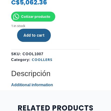
C$
5,062.36
Cotizar producto
1 in stock
Add to cart
WATER
COOLER
CORSAIR
SKU:
COOL1007
H100i
COOLLERS
Category:
v2
(
Descripción
2
X
120
Additional information
mm
2435
+/-
RELATED PRODUCTS
10%