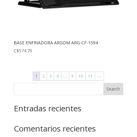
BASE ENFRIADORA ARGOM ARG-CF-1594
C$
574.79
1
2
3
4
…
9
10
11
→
Search
Entradas recientes
Comentarios recientes