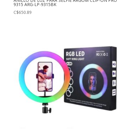
ANILLO DE LUZ PARA SELFIE ARGOM CLIP-ON PRO
9315 ARG-LP-9315BK
C$
650.89