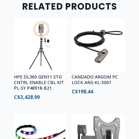
RELATED PRODUCTS
DE
SILICONA
TERMICA
quantity
HPE DL360 GEN11 STG
CANDADO ARGOM PC
CNTRL ENABLE CBL KIT
LOCK ARG-KL-5001
PL-SY P48918-B21
C$
198.44
C$
3,428.99