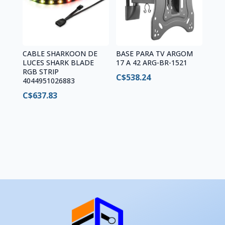
CABLE SHARKOON DE
BASE PARA TV ARGOM
LUCES SHARK BLADE
17 A 42 ARG-BR-1521
RGB STRIP
C$
538.24
4044951026883
C$
637.83