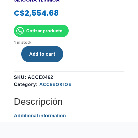
C$
2,554.68
Cotizar producto
1 in stock
Add to cart
ALUMINIO
DISIPADORES
DE
SKU:
ACCE0462
CALOR
ACCESORIOS
Category:
PARA
PCIE
Descripción
NVME
M.2
2280
Additional information
SSD
CON
ALMOHADILLA