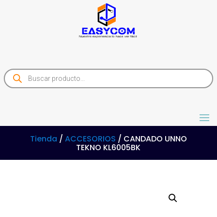
Products
search
Tienda
/
ACCESORIOS
/ CANDADO UNNO
TEKNO KL6005BK