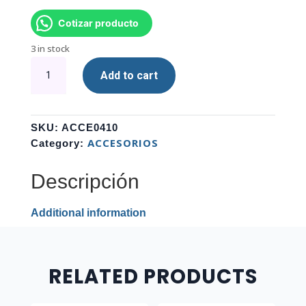
Cotizar producto
3 in stock
CANDADO
Add to cart
UNNO
TEKNO
KL6005BK
quantity
SKU:
ACCE0410
ACCESORIOS
Category:
Descripción
Additional information
RELATED PRODUCTS