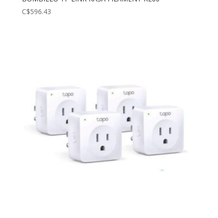
C$
596.43