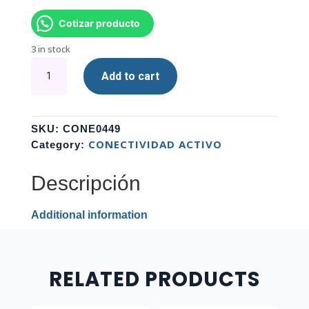
Cotizar producto
3 in stock
BOMBILLO
Add to cart
TP
LINK
KASA
FILAMENT
SKU:
CONE0449
KL60
CONECTIVIDAD ACTIVO
Category:
quantity
Descripción
Additional information
RELATED PRODUCTS