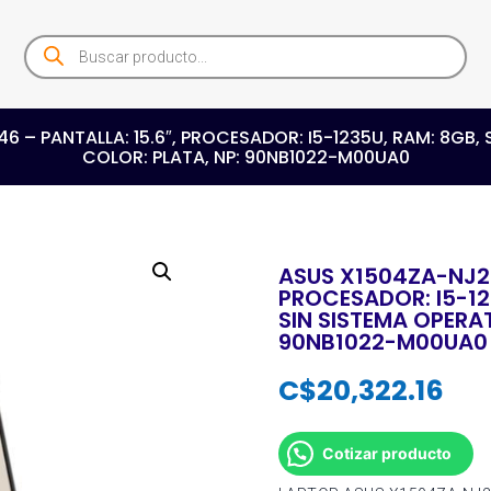
Products
search
 – PANTALLA: 15.6″, PROCESADOR: I5-1235U, RAM: 8GB, S
COLOR: PLATA, NP: 90NB1022-M00UA0
ASUS X1504ZA-NJ24
PROCESADOR: I5-123
SIN SISTEMA OPERAT
90NB1022-M00UA0
C$
20,322.16
Cotizar producto