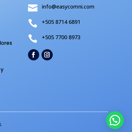
info@easycomni.com

+505 8714 6891

s
+505 7700 8973

dores
 y
.