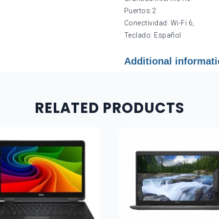
SIN
Puertos:2
SISTEMA
OPERATIVO,
Conectividad: Wi-Fi 6,
COLOR:
Teclado: Español
PLATA,
NP:
Additional informat
90NB1022-
M00UA0
quantity
RELATED PRODUCTS