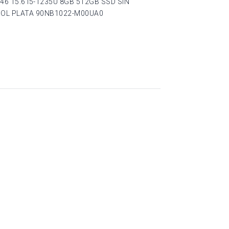
6 15.6 I5-1235U 8GB 512GB SSD SIN
OL PLATA 90NB1022-M00UA0