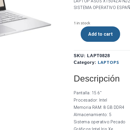
LAPTOP ASUS X1504ZA-NJ24
SISTEMA OPERATIVO ESPAÑ
1 in stock
Add to cart
ASUS
X1504ZA-
NJ246
SKU:
LAPT0828
-
LAPTOPS
Category:
PANTALLA:
15.6",
Descripción
PROCESADOR:
I5-
1235U,
Pantalla: 15.6″
RAM:
Procesador: Intel
8GB,
Memoria RAM: 8 GB DDR4
SSD:
Almacenamiento: 5
512GB,
Sistema operativo:Pecado
SO:
Gráficos:Intel Iris Xe