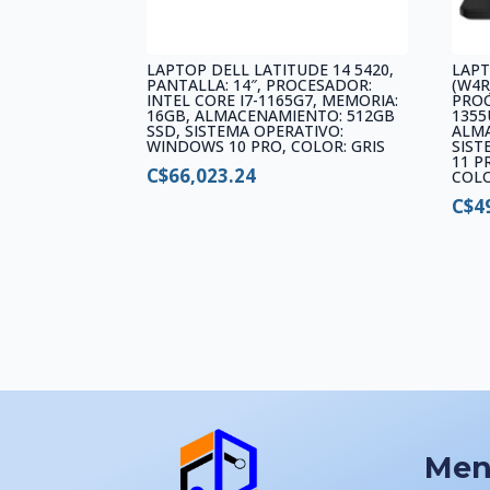
LAPTOP DELL LATITUDE 14 5420,
LAPT
PANTALLA: 14″, PROCESADOR:
(W4R
INTEL CORE I7-1165G7, MEMORIA:
PROC
16GB, ALMACENAMIENTO: 512GB
1355
SSD, SISTEMA OPERATIVO:
ALMA
WINDOWS 10 PRO, COLOR: GRIS
SIST
11 P
C$
66,023.24
COL
C$
4
Me