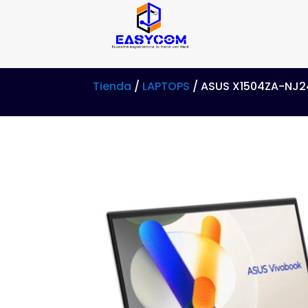
Tienda
/
LAPTOPS
/ ASUS X1504ZA-NJ246