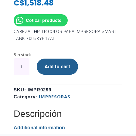
C$
1,518.48
Cotizar producto
CABEZAL HP TRICOLOR PARA IMPRESORA SMART
TANK 700#3YP17AL
5 in stock
CABEZAL
Add to cart
HP
TRICOLOR
PARA
IMPRESORA
SKU:
IMPR0299
SMART
IMPRESORAS
Category:
TANK 700#3YP17AL
quantity
Descripción
Additional information