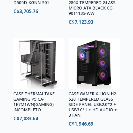
D500D-KGNN-S01
280X TEMPERED GLASS
MICRO ATX BLACK CC-
C$
3,705.76
9011135-WW
C$
7,123.93
CASE THERMALTAKE
CASE GAMER X-LION H2-
GAMING P5 CA-
520 TEMPERED GLASS
1E7M1WN(GAMING)
SIDE PANEL USB2.0*2 +
INCOMPLETO
USB3.0*1 + HD AUDIO +
3 FAN
C$
7,083.64
C$
1,946.69