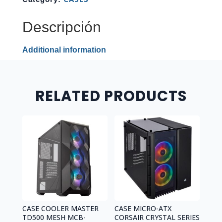
V1
MEDIA
Descripción
TORRE
PANELES
Additional information
FRONTALES
Y
LATERALES
DE
RELATED PRODUCTS
VIDRIO
TEMPLADO
2
VENTILADORES
FRGB
140MM
NEGRO
ACCM-
ES01163.11
quantity
CASE COOLER MASTER
CASE MICRO-ATX
TD500 MESH MCB-
CORSAIR CRYSTAL SERIES