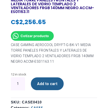
MEDIA TORRE PANELES FRONTALES Y
LATERALES DE VIDRIO TEMPLADO 2
VENTILADORES FRGB 140MM NEGRO ACCM-
ES01163.11
C$
2,256.65
Cotizar producto
CASE GAMING AEROCOOL DRYFT-G-BK-V1 MEDIA
TORRE PANELES FRONTALES Y LATERALES DE
VIDRIO TEMPLADO 2 VENTILADORES FRGB 140MM
NEGRO ACCM-ES01163.11
12 in stock
CASE
Add to cart
GAMING
AEROCOOL
DRYFT-
G-
SKU:
CASE0410
BK-
CASES
Category: