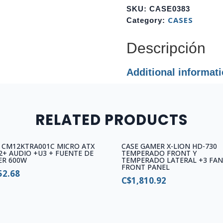
AIR
SKU:
CASE0383
MID-
CASES
Category:
TOWER
WHITE
Descripción
ARGB
STARKERAIR-
Additional informat
WHCWW
quantity
RELATED PRODUCTS
 CM12KTRA001C MICRO ATX
CASE GAMER X-LION HD-730
2+ AUDIO +U3 + FUENTE DE
TEMPERADO FRONT Y
ER 600W
TEMPERADO LATERAL +3 FAN
FRONT PANEL
52.68
C$
1,810.92