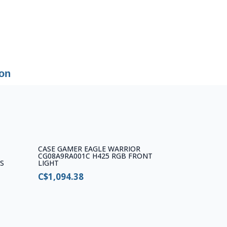
ion
CASE GAMER EAGLE WARRIOR
CG08A9RA001C H425 RGB FRONT
S
LIGHT
C$
1,094.38