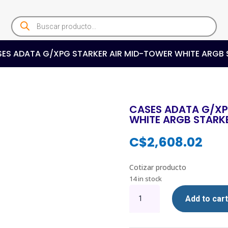
Products
search
SES ADATA G/XPG STARKER AIR MID-TOWER WHITE ARG
CASES ADATA G/XP
WHITE ARGB STAR
C$
2,608.02
Cotizar producto
14 in stock
CASES
Add to cart
ADATA
G/XPG
STARKER