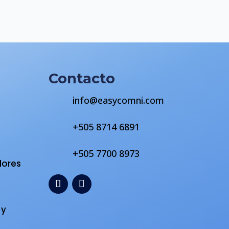
Contacto
info@easycomni.com
+505 8714 6891
s
+505 7700 8973
dores
 y