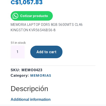
C$
1,057.83
Cotizar producto
MEMORIA LAPTOP DDR5 8GB 5600MTS CL46
KINGSTON KVR56S46BS6-8
51 in stock
MEMORIA
Add to cart
LAPTOP
DDR5
8GB
5600MTS
SKU:
MEMO0423
CL46
MEMORIAS
Category:
KINGSTON
KVR56S46BS6-
Descripción
8
quantity
Additional information