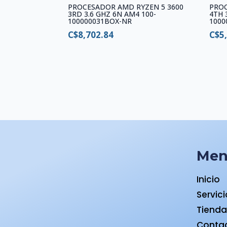
PROCESADOR AMD RYZEN 5 3600
PROC
3RD 3.6 GHZ 6N AM4 100-
4TH 
100000031BOX-NR
1000
C$
8,702.84
C$
5
Me
Inicio
Servic
Tiend
Conta