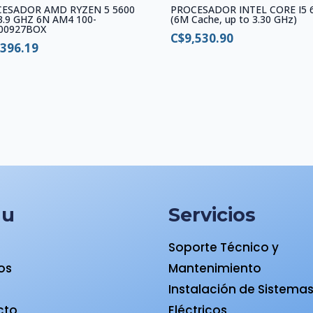
ESADOR AMD RYZEN 5 5600
PROCESADOR INTEL CORE I5 
3.9 GHZ 6N AM4 100-
(6M Cache, up to 3.30 GHz)
00927BOX
C$
9,530.90
,396.19
nu
Servicios
Soporte Técnico y
ios
Mantenimiento
a
Instalación de Sistema
cto
Eléctricos