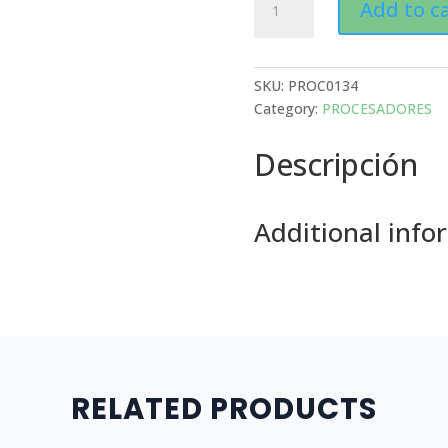
Add to c
INTEL
CORE
I7-
11700K
SKU:
PROC0134
3.60GHZ
Category:
PROCESADORES
LGA
Descripción
1200
11VA
GEN
quantity
Additional info
RELATED PRODUCTS