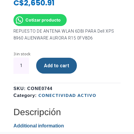
C$
2,650.91
Cotizar producto
REPUESTO DE ANTENA WLAN 6DBI PARA Dell XPS
8960 ALIENWARE AURORA R15 0FV8D6
3 in stock
REPUESTO
Add to cart
DE
ANTENA
WLAN
6DBI
SKU:
CONE0744
PARA
CONECTIVIDAD ACTIVO
Category:
Dell
XPS
Descripción
8960
ALIENWARE
Additional information
AURORA