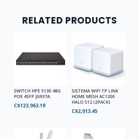
R15
0FV8D6
quantity
RELATED PRODUCTS
SWITCH HPE 5130 48G
SISTEMA WIFI TP LINK
POE 4SFP JG937A.
HOME MESH AC1200
HALO S12 (2PACK)
C$
123,963.19
C$
2,013.45